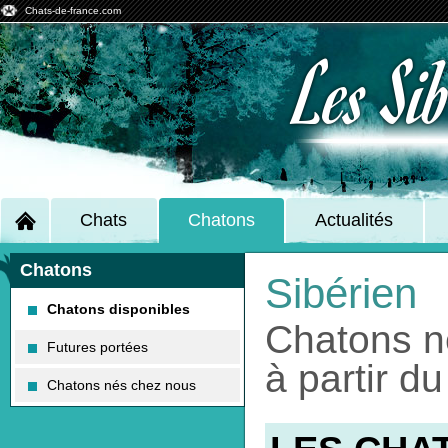
Chats-de-france.com
Les Si
Chats
Chatons
Actualités
Chatons
Sibérien
Chatons disponibles
Chatons nés le 10/11/2018 disponible
Futures portées
à partir d
Chatons nés chez nous