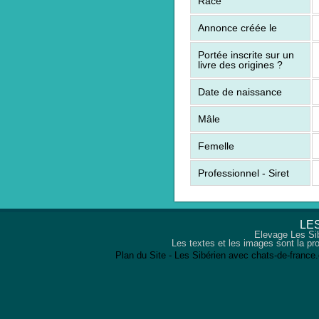
Race
Annonce créée le
Portée inscrite sur un
livre des origines
?
Date de naissance
Mâle
Femelle
Professionnel - Siret
LES
Elevage Les Sib
Les textes et les images sont la pro
Plan du Site
-
Les Sibérien avec chats-de-france