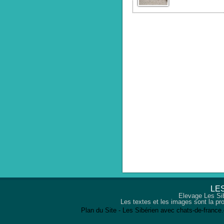
LES
Elevage Les Sib
Les textes et les images sont la pro
Plan du Site
-
Les Sibérien avec chats-de-france