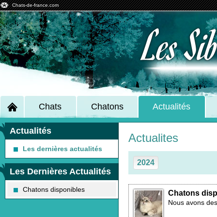
Chats-de-france.com
Les Si
Chats
Chatons
Actualités
Actualités
Actualites
Les dernières actualités
2024
Les Dernières Actualités
Chatons disponibles
Chatons dis
Nous avons des